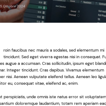
5 Ottobre 2024
roin faucibus nec mauris a sodales, sed elementum mi
tincidunt. Sed eget viverra egestas nisi in consequat. F
es augue a accumsan. Cras sollicitudin, ipsum eget blandi
nar. Integer tincidunt. Cras dapibus. Vivamus elementum
r nisi. Aenean vulputate eleifend tellus. Aenean leo ligul
itor eu, consequat vitae, eleifend ac, enim.
t perspiciatis, unde omnis iste natus error sit voluptate
santium doloremque laudantium, totam rem aperiam ea