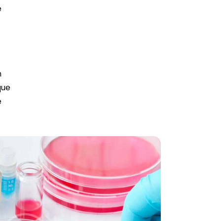
e
m
que
e