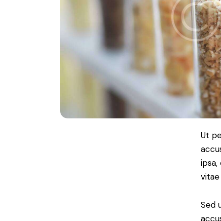
Ut pe
accu
ipsa,
vitae
Sed u
accu