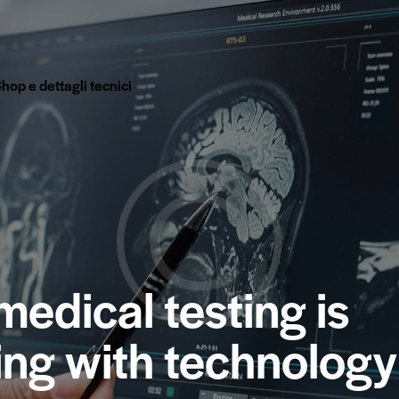
hop e dettagli tecnici
edical testing is
ing with technology