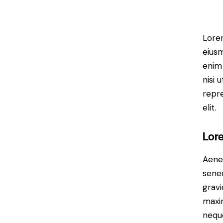
Lorem
eiusm
enim 
nisi 
repre
elit.
Lor
Aenea
sene
gravi
maxim
neque