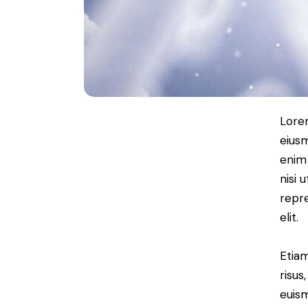
Lorem
eiusm
enim 
nisi 
repre
elit.
Etiam
risus
euis