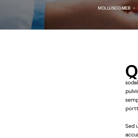
MOLLUSCO.MEB
Q
sodal
pulvi
sempe
portt
Sed u
accu