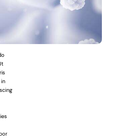
do
Ut
is
 in
scing
ies
por