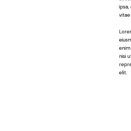
ipsa,
vitae
Lorem
eiusm
enim 
nisi 
repre
elit.