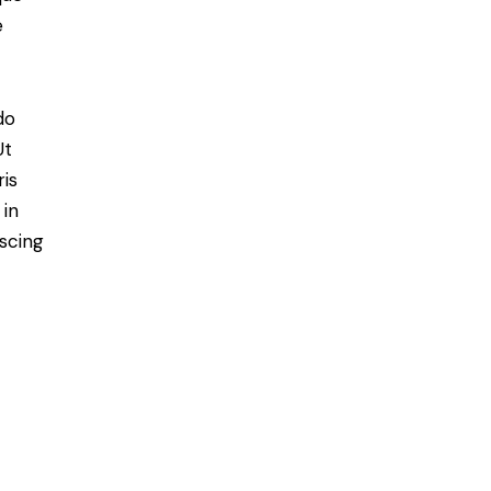
e
do
Ut
is
 in
scing