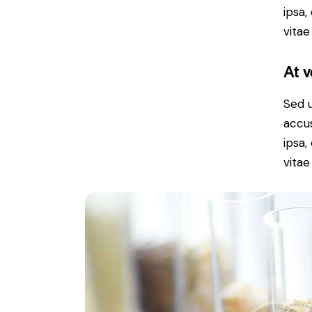
ipsa,
vitae
At 
Sed u
accu
ipsa,
vitae