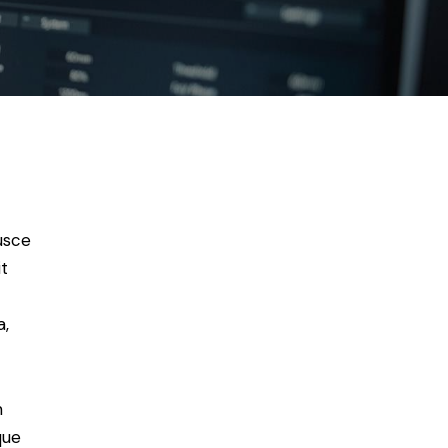
usce
t
a,
m
que