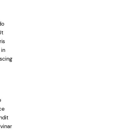
do
Ut
is
 in
scing
e
ce
ndit
vinar