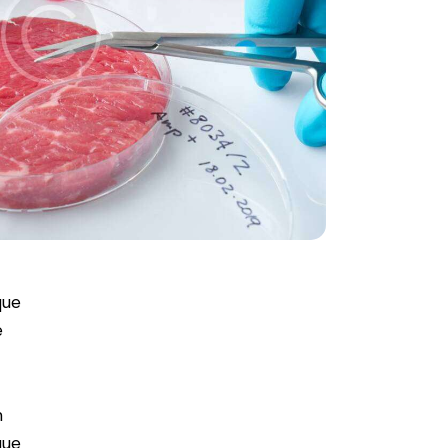
que
e
m
que