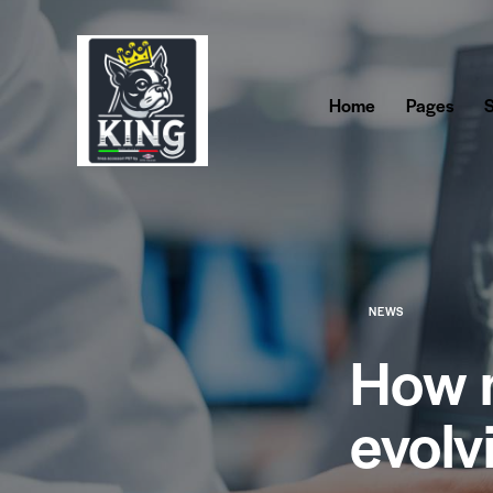
Home
Pages
S
NEWS
How m
evolv