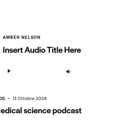
AMBER NELSON
Insert Audio Title Here
Audio
Usa
Player
i
tasti
freccia
OG
13 Ottobre 2024
su/giù
edical science podcast
per
aumentare
o
diminuire