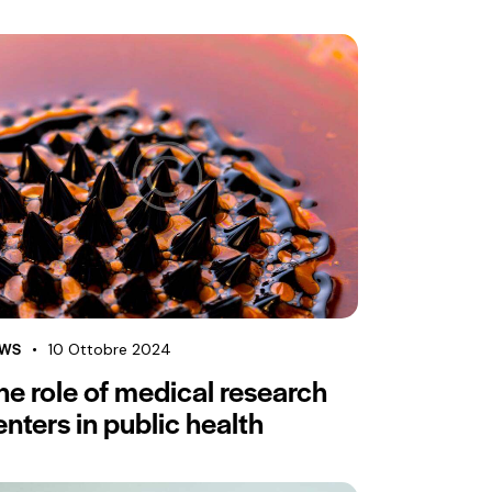
il
volume.
WS
10 Ottobre 2024
he role of medical research
enters in public health