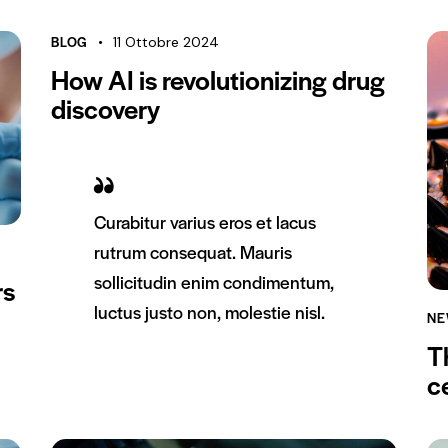
BLOG
11 Ottobre 2024
How AI is revolutionizing drug
discovery
Curabitur varius eros et lacus
rutrum consequat. Mauris
sollicitudin enim condimentum,
rs
luctus justo non, molestie nisl.
NE
T
c