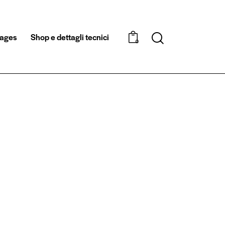
ages
Shop e dettagli tecnici
0